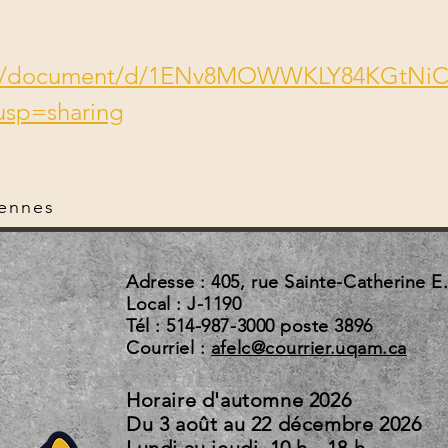
com/document/d/1ENv8MOWWKLY84KGtNi
sp=sharing
rennes
Adresse : 405, rue Sainte-Catherine E
Local : J-1190
Tél : 514-987-3000 poste 3896
Courriel :
afelc@courrier.uqam.ca
Horaire d'automne 2026
Du 3 août au 22 d