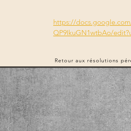
https://docs.google.
QP9IkuGN1wtbAo/edit?u
Retour aux résolutions pé