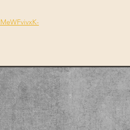
CMeWFvivxK-
.
écembre 2026