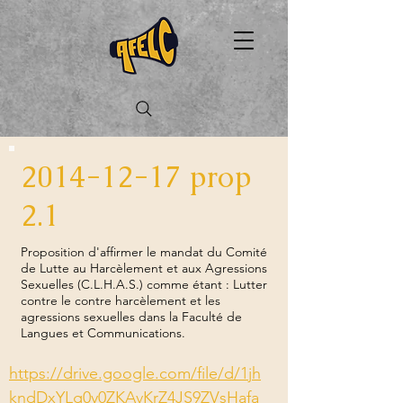
2014-12-17
prop
2.1
Proposition d'affirmer le mandat du Comité
de Lutte au Harcèlement et aux Agressions
Sexuelles (C.L.H.A.S.) comme étant : Lutter
contre le contre harcèlement et les
agressions sexuelles dans la Faculté de
Langues et Communications.
https://drive.google.com/file/d/1jh
kndDxYLg0y0ZKAvKrZ4JS9ZVsHafa