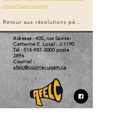
r/view?usp=sharing
Retour aux résolutions pérennes
Adresse : 405, rue Sainte-
Catherine E. Local : J-1190
Tél :
514-987-3000
poste
3896
Courriel :
afelc@courrier.uqam.ca
Horaire d'automne 2026
Du 3 août au 22 décembre 2026