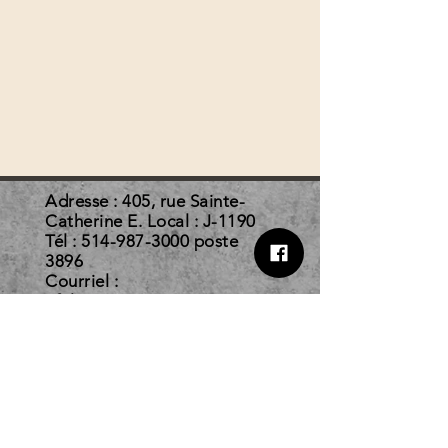
Adresse : 405, rue Sainte-
Catherine E. Local : J-1190
Tél :
514-987-3000
poste
3896
Courriel :
afelc@courrier.uqam.ca