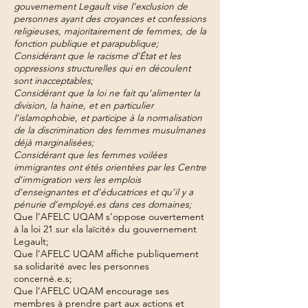
gouvernement Legault vise l’exclusion de
personnes ayant des croyances et confessions
religieuses, majoritairement de femmes, de la
fonction publique et parapublique;
Considérant que le racisme d'État et les
oppressions structurelles qui en découlent
sont inacceptables;
Considérant que la loi ne fait qu’alimenter la
division, la haine, et en particulier
l’islamophobie, et participe à la normalisation
de la discrimination des femmes musulmanes
déjà marginalisées;
Considérant que les femmes voilées
immigrantes ont étés orientées par les Centre
d’immigration vers les emplois
d'enseignantes et d’éducatrices et qu’il y a
pénurie d’employé.es dans ces domaines;
Que l’AFELC UQAM s’oppose ouvertement
à la loi 21 sur «la laïcité» du gouvernement
Legault;
Que l’AFELC UQAM affiche publiquement
sa solidarité avec les personnes
concerné.e.s;
Que l’AFELC UQAM encourage ses
membres à prendre part aux actions et