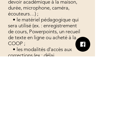
devoir académique à la maison,
durée, microphone, caméra,
écouteurs…) ;
• le matériel pédagogique qui
sera utilisé (ex. : enregistrement
de cours, Powerpoints, un recueil
de texte en ligne ou acheté à la
COOP ;
• les modalités d’accès aux
corrections (ex.: délai,
information...).
(Source : Formation WEBINAIRE
- Négocier une entente
d'évaluation de l’AFESPED-
UQAM, l’AESSUQAM et
l’AFESH-UQAM)
Dernière mise à jour :
21-01-13
Adresse : 405, rue Sainte-
Catherine E. Local : J-1190