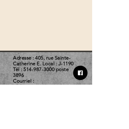
Adresse : 405, rue Sainte-
Catherine E. Local : J-1190
Tél :
514-987-3000
poste
3896
Courriel :
afelc@courrier.uqam.ca