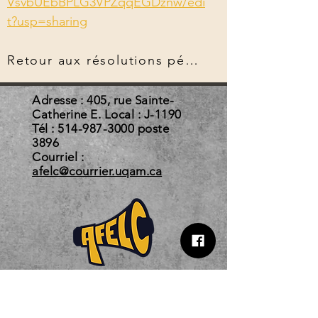
VsvbUEbBPLG3VPZqqEGDznw/edi
t?usp=sharing
Retour aux résolutions pérennes
Adresse : 405, rue Sainte-
Catherine E. Local : J-1190
Tél :
514-987-3000
poste
3896
Courriel :
afelc@courrier.uqam.ca
Horaire d'automne 2026
Du 3 août au 22 décembre 2026