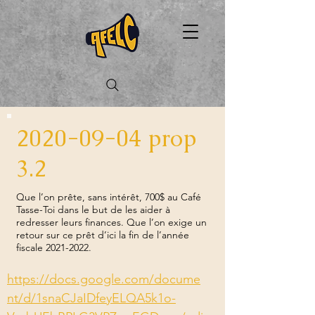
2020-09-04
prop
3.2
Que l’on prête, sans intérêt, 700$ au Café
Tasse-Toi dans le but de les aider à
redresser leurs finances. Que l’on exige un
retour sur ce prêt d’ici la fin de l’année
fiscale
2021-2022
.
https://docs.google.com/docume
nt/d/1snaCJaIDfeyELQA5k1o-