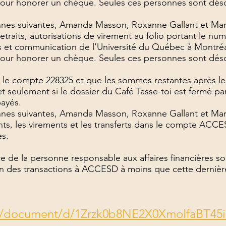
pour honorer un chèque. Seules ces personnes sont déso
es suivantes, Amanda Masson, Roxanne Gallant et Mari
retraits, autorisations de virement au folio portant le 
ues et communication de l’Université du Québec à Montréa
pour honorer un chèque. Seules ces personnes sont déso
e compte 228325 et que les sommes restantes après les 
t seulement si le dossier du Café Tasse-toi est fermé pa
payés.
es suivantes, Amanda Masson, Roxanne Gallant et Mari
ents, les virements et les transferts dans le compte A
es.
de la personne responsable aux affaires financières soit
on des transactions à ACCESD à moins que cette dernièr
om/document/d/1Zrzk0b8NE2X0XmoIfaBT4