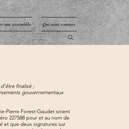
er une assemblée
Qui nous sommes
être finalisé ;
ersements gouvernementaux
e-Pierre Forest-Gaudet soient
numéro 227588 pour et au nom de
l et que deux signatures sur