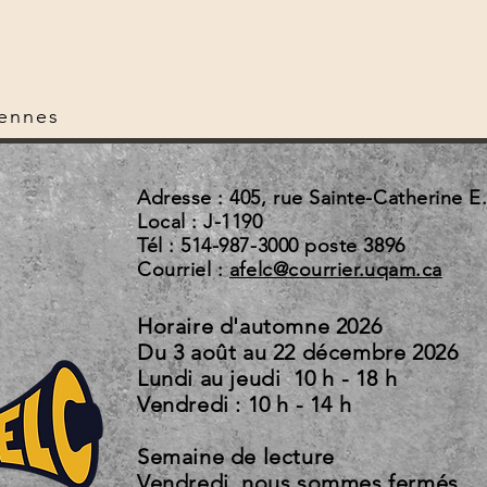
rennes
Adresse : 405, rue Sainte-Catherine E
Local : J-1190
Tél : 514-987-3000 poste 3896
Courriel :
afelc@courrier.uqam.ca
Horaire d'automne 2026
Du 3 août au 22 d
Lundi au jeudi 10 h - 18 h
Vendredi : 10 h - 14 h
Semaine de lecture
Vendredi, nous sommes fermés.