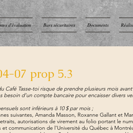
ntes d'évaluation
Bars sécuritaires
Documents
Réalis
4-07 prop 5.3
fé Tasse-toi risque de prendre plusieurs mois avant d’
esoin d’un compte bancaire pour encaisser divers v
els sont inférieurs à 10 $ par mois ;
es suivantes, Amanda Masson, Roxanne Gallant et Mari
retraits, autorisations de virement au folio portant le 
ues et communication de l’Université du Québec à Montréa