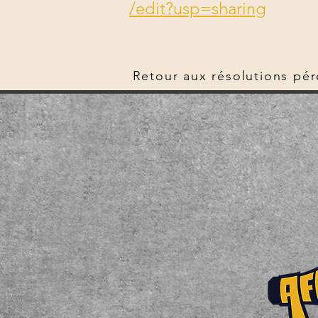
/edit?usp=sharing
Retour aux résolutions pé