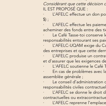
Considérant que cette décision d
IL EST PROPOSÉ QUE :
· L’AFELC effectue un don pour p
$) ;
· L’AFELC effectue les paiement
acheminer des fonds entre des tie
· Le Café Tasse-toi conserve leu
responsabilités entourant ses pa
· L’AFELC-UQAM exige du Café Tas
des entreprises et que cette dern
· L’AFELC produise un contrat a
et d’assurer que les exigences de
· L'AFELC soutienne le Café Tass
· En cas de problèmes avec la f
assemblée générale ;
· Le conseil d’administration du
responsabilités civiles contractue
· L’AFELC se donne le droit de re
contractuelles ou extracontractuel
· L’AFELC reprenne l’emplaceme