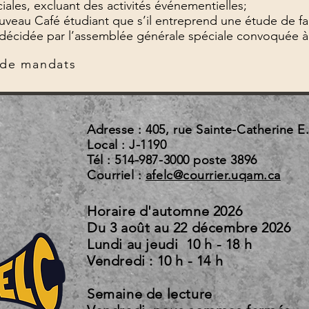
ales, excluant des activités événementielles;
au Café étudiant que s’il entreprend une étude de fais
décidée par l’assemblée générale spéciale convoquée à 
 de mandats
Adresse : 405, rue Sainte-Catherine E
Local : J-1190
Tél : 514-987-3000 poste 3896
Courriel :
afelc@courrier.uqam.ca
Horaire d'automne 2026
Du 3 août au 22 d
Lundi au jeudi 10 h - 18 h
Vendredi : 10 h - 14 h
Semaine de lecture