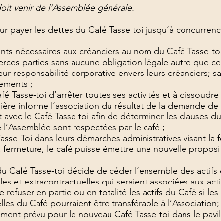
oit venir de l’Assemblée générale.
ayer les dettes du Café Tasse toi jusqu’à concurrence 
s nécessaires aux créanciers au nom du Café Tasse-to
rces parties sans aucune obligation légale autre que cel
r responsabilité corporative envers leurs créanciers; sa
iements ;
se-toi d’arrêter toutes ses activités et à dissoudre l
ière informe l’association du résultat de la demande de 
vec le Café Tasse toi afin de déterminer les clauses 
 l’Assemblée sont respectées par le café ;
e-Toi dans leurs démarches administratives visant la f
ermeture, le café puisse émettre une nouvelle proposit
 Café Tasse-toi décide de céder l’ensemble des actifs 
lles et extracontractuelles qui seraient associées aux acti
fuser en partie ou en totalité les actifs du Café si les r
les du Café pourraient être transférable à l’Association;
nt prévu pour le nouveau Café Tasse-toi dans le pav