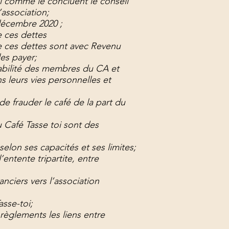
i comme le concluent le conseil
’association;
 décembre 2020 ;
e ces dettes
e ces dettes sont avec Revenu
es payer;
sabilité des membres du CA et
s leurs vies personnelles et
e frauder le café de la part du
 Café Tasse toi sont des
lon ses capacités et ses limites;
ntente tripartite, entre
anciers vers l’association
asse-toi;
règlements les liens entre