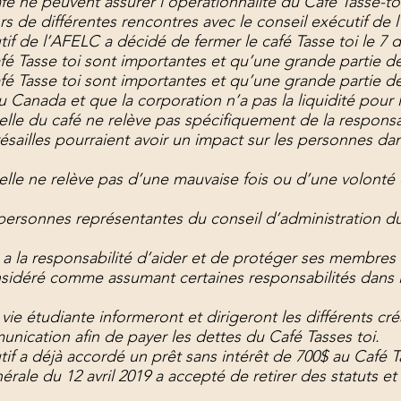
fé ne peuvent assurer l’opérationnalité du Café Tasse-to
rs de différentes rencontres avec le conseil exécutif de l
if de l’AFELC a décidé de fermer le café Tasse toi le 7
fé Tasse toi sont importantes et qu’une grande partie d
fé Tasse toi sont importantes et qu’une grande partie d
Canada et que la corporation n’a pas la liquidité pour l
uelle du café ne relève pas spécifiquement de la respon
sailles pourraient avoir un impact sur les personnes dan
elle ne relève pas d’une mauvaise fois ou d’une volonté d
personnes représentantes du conseil d’administration du
a responsabilité d’aider et de protéger ses membres se
idéré comme assumant certaines responsabilités dans l’e
vie étudiante informeront et dirigeront les différents cré
nication afin de payer les dettes du Café Tasses toi.
if a déjà accordé un prêt sans intérêt de 700$ au Café T
ale du 12 avril 2019 a accepté de retirer des statuts et 