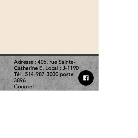
Adresse : 405, rue Sainte-
Catherine E. Local : J-1190
Tél :
514-987-3000
poste
3896
Courriel :
afelc@courrier.uqam.ca