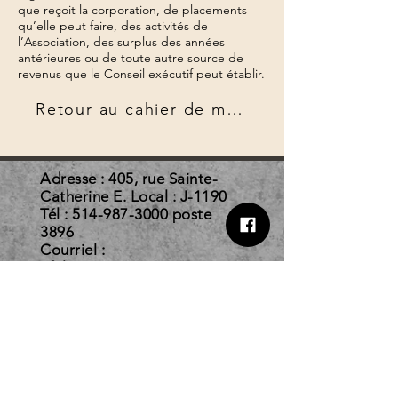
que reçoit la corporation, de placements
qu’elle peut faire, des activités de
l’Association, des surplus des années
antérieures ou de toute autre source de
revenus que le Conseil exécutif peut établir.
Retour au cahier de mandats
Adresse : 405, rue Sainte-
Catherine E. Local : J-1190
Tél :
514-987-3000
poste
3896
Courriel :
afelc@courrier.uqam.ca