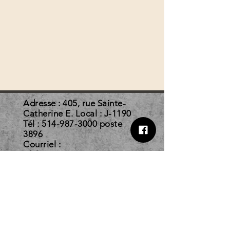
Adresse : 405, rue Sainte-
Catherine E. Local : J-1190
Tél :
514-987-3000
poste
3896
Courriel :
afelc@courrier.uqam.ca