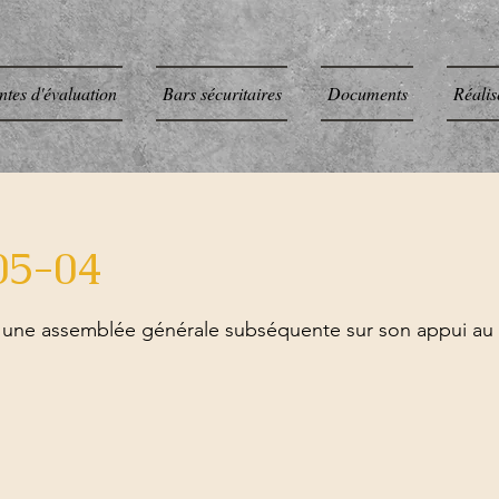
ntes d'évaluation
Bars sécuritaires
Documents
Réalis
05-04
 une assemblée générale subséquente sur son appui au