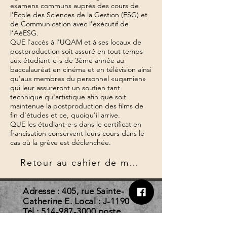
examens communs auprès des cours de
l'École des Sciences de la Gestion (ESG) et
de Communication avec l'exécutif de
l’AéESG.
QUE l'accès à l'UQAM et à ses locaux de
postproduction soit assuré en tout temps
aux étudiant-e-s de 3ème année au
baccalauréat en cinéma et en télévision ainsi
qu'aux membres du personnel «uqamien»
qui leur assureront un soutien tant
technique qu'artistique afin que soit
maintenue la postproduction des films de
fin d'études et ce, quoiqu'il arrive.
QUE les étudiant-e-s dans le certificat en
francisation conservent leurs cours dans le
cas où la grève est déclenchée.
Retour au cahier de mandats
Adresse : 405, rue Sainte-
Catherine E. Local : J-1190
Tél :
514-987-3000
poste
3896