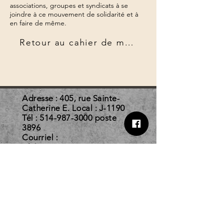
associations, groupes et syndicats à se
joindre à ce mouvement de solidarité et à
en faire de même.
Retour au cahier de mandats
Adresse : 405, rue Sainte-
Catherine E. Local : J-1190
Tél :
514-987-3000
poste
3896
Courriel :
afelc@courrier.uqam.ca