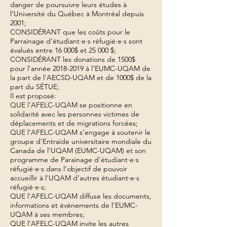
danger de poursuivre leurs études à
l’Université du Québec à Montréal depuis
2001;
CONSIDÉRANT que les coûts pour le
Parrainage d’étudiant·e·s réfugié·e·s sont
évalués entre 16 000$ et 25 000 $;
CONSIDÉRANT les donations de 1500$
pour l’année
2018-2019
à l’EUMC-UQAM de
la part de l’AECSD-UQAM et de 1000$ de la
part du SÉTUE;
Il est proposé:
QUE l’AFELC-UQAM se positionne en
solidarité avec les personnes victimes de
déplacements et de migrations forcées;
QUE l’AFELC-UQAM s’engage à soutenir le
groupe d’Entraide universitaire mondiale du
Canada de l’UQAM (EUMC-UQAM) et son
programme de Parainage d’étudiant·e·s
réfugié·e·s dans l’objectif de pouvoir
accueillir à l’UQAM d’autres étudiant·e·s
réfugié·e·s;
QUE l’AFELC-UQAM diffuse les documents,
informations et événements de l’EUMC-
UQAM à ses membres;
QUE l’AFELC-UQAM invite les autres