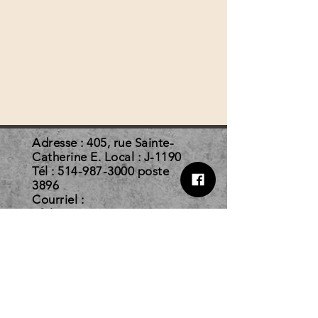
Adresse : 405, rue Sainte-
Catherine E. Local : J-1190
Tél :
514-987-3000
poste
3896
Courriel :
afelc@courrier.uqam.ca