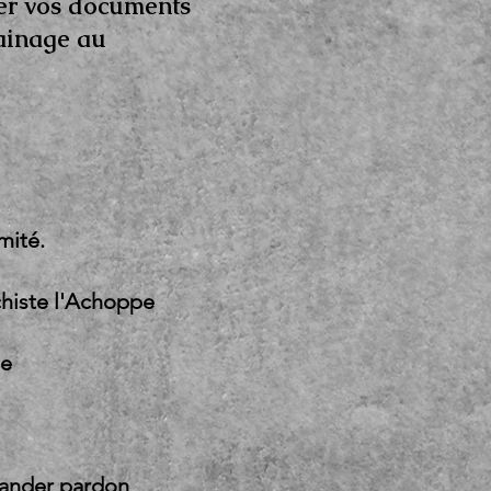
ser vos documents
rainage au
mité.
histe l'Achoppe
éseautage
le
C/Colloque
strophe
chines
ander pardon