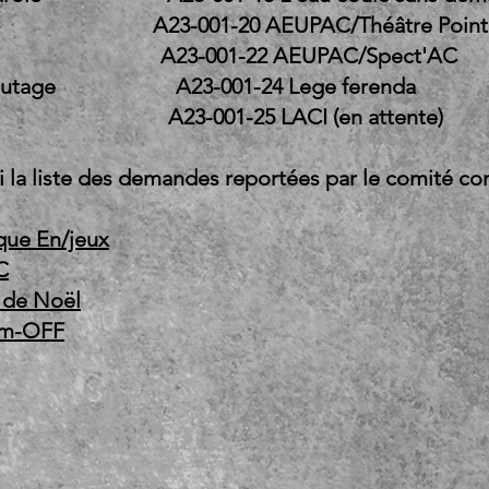
ines A23-001-20 AEUPAC/Théât
andung A23-001-22 AEUPAC/S
AC/Réseautage A23-001-24 Lege
ni lieu A23-001-25 LACI (en attente)
i la liste des demandes reportées par le comité co
ue En/jeux
C
 de Noël
mm-OFF