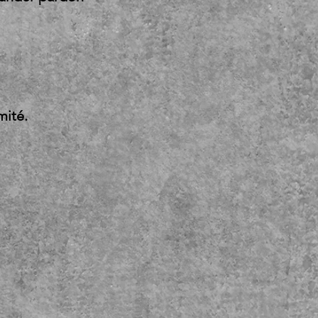
re Point
pect'AC
 ferenda
mité.