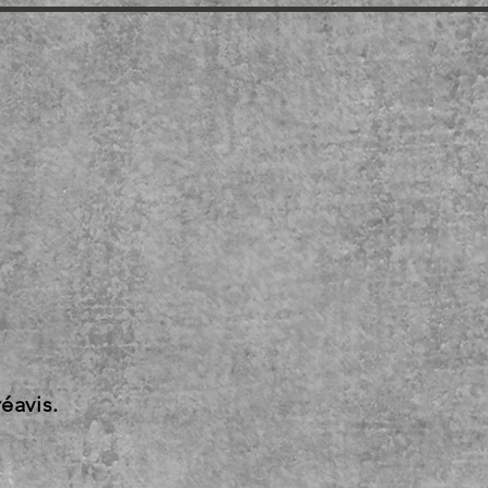
.
écembre 2026
réavis.