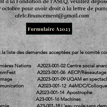
nt à la Fondation de l'ASEQ, veuillez dépo
9 octobre pour avoir droit à la lettre de par
afelc.financement@gmail.com
Formulaire A2023
i la liste des demandes acceptées par le comité co
mières Nations A2023-001-02 Centre social anarc
rostcommFest A2023-001-06 AECP/R
n et fromage
A2023-001-09 UQAM en spectac
 la Communication A2023-001-12 AéMD
stroBrain A2023-001-14 Apo
e qui reste A23-001-16 Ma
ns parole A23-001-18 L'eau coule sans dem