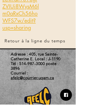
ZVIUi8WysM6l
m0aRxCh56ho
WFS7w/edit?
usp=sharing
Retour à la ligne du temps
Adresse : 405, rue Sainte-
Catherine E. Local : J-1190
Tél :
514-987-3000
poste
3896
Courriel :
afelc@courrier.uqam.ca