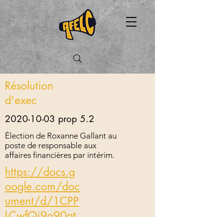
Résolution
d'exec
2020-10-03
prop 5.2
Élection de Roxanne Gallant au
poste de responsable aux
affaires financières par intérim.
https://docs.g
oogle.com/doc
ument/d/1CPP
LCwfQj9o90gt