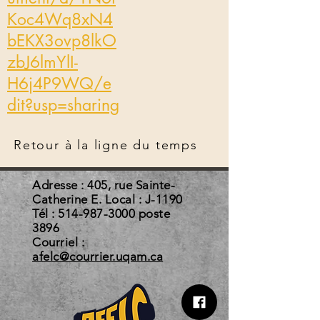
Koc4Wq8xN4
bEKX3ovp8lkO
zbJ6lmYlI-
H6j4P9WQ/e
dit?usp=sharing
Retour à la ligne du temps
Adresse : 405, rue Sainte-
Catherine E. Local : J-1190
Tél :
514-987-3000
poste
3896
Courriel :
afelc@courrier.uqam.ca