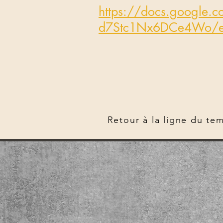
https://docs.googl
d7Stc1Nx6DCe4Wo/ed
Retour à la ligne du te