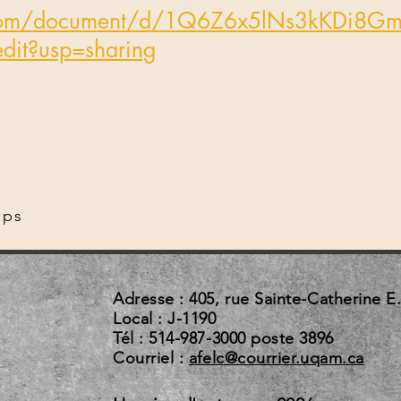
e.com/document/d/1Q6Z6x5lNs3kKDi8G
it?usp=sharing
mps
Adresse : 405, rue Sainte-Catherine E
Local : J-1190
Tél : 514-987-3000 poste 3896
Courriel :
afelc@courrier.uqam.ca