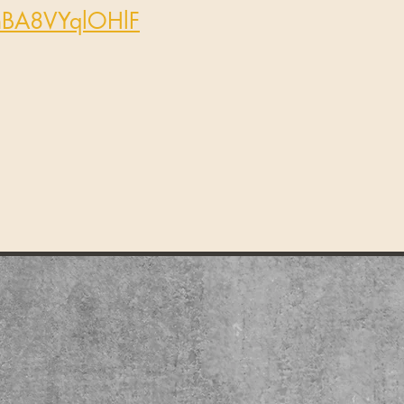
mBA8VYqlOHlF
.