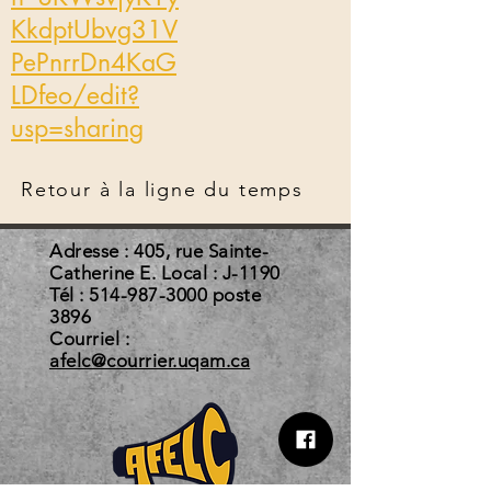
KkdptUbvg31V
PePnrrDn4KaG
LDfeo/edit?
usp=sharing
Retour à la ligne du temps
Adresse : 405, rue Sainte-
Catherine E. Local : J-1190
Tél :
514-987-3000
poste
3896
Courriel :
afelc@courrier.uqam.ca