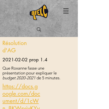
Résolution
d'AG
2021-02-02
prop 1.4
Que Roxanne fasse une
présentation pour expliquer le
budget
2020-2021
de 5 minutes.
https://docs.g
oogle.com/doc
ument/d/1cW
n_8KWsvjyKYy