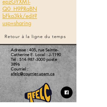
epzGYXMT-
Q0_H9PRqBN
bFka3kk/edit?
usp=sharing
Retour à la ligne du temps
Adresse : 405, rue Sainte-
Catherine E. Local : J-1190
Tél :
514-987-3000
poste
3896
Courriel :
afelc@courrier.uqam.ca