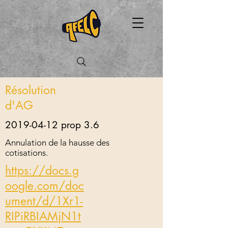
Résolution
d'AG
2019-04-12
prop 3.6
Annulation de la hausse des
cotisations.
https://docs.g
oogle.com/doc
ument/d/1Xr1-
RIPiRBIAMjN1t