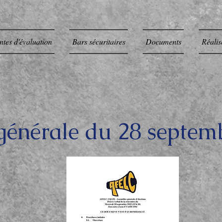
ntes d'évaluation
Bars sécuritaires
Documents
Réalis
générale du 28 septem