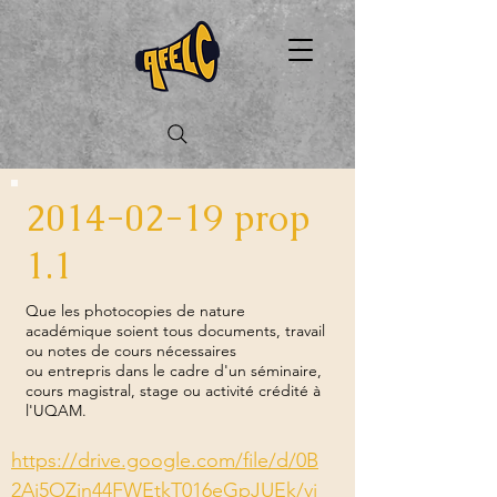
2014-02-19
prop
1.1
Que les photocopies de nature
académique soient tous documents, travail
ou notes de cours nécessaires
ou entrepris dans le cadre d'un séminaire,
cours magistral, stage ou activité crédité à
l'UQAM.
https://drive.google.com/file/d/0B
2Aj5OZjn44FWEtkT016eGpJUEk/vi