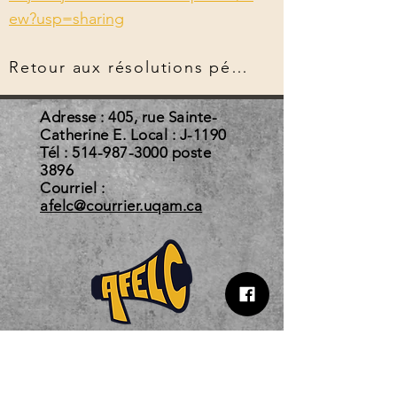
ew?usp=sharing
Retour aux résolutions pérennes
Adresse : 405, rue Sainte-
Catherine E. Local : J-1190
Tél :
514-987-3000
poste
3896
Courriel :
afelc@courrier.uqam.ca
Horaire d'automne 2026
Du 3 août au 22 décembre 2026