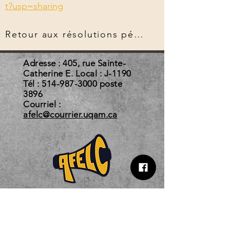
t?usp=sharing
Retour aux résolutions pérennes
Adresse : 405, rue Sainte-
Catherine E. Local : J-1190
Tél :
514-987-3000
poste
3896
Courriel :
afelc@courrier.uqam.ca
Horaire d'automne 2026
Du 3 août au 22 décembre 2026
Lundi au jeudi 10 h - 18 h