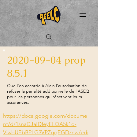
2020-09-04
prop
8.5.1
Que l’on accorde à Alain l’autorisation de
refuser la pénalité additionnelle de l’ASEQ
pour les personnes qui réactivent leurs
assurances.
https://docs.google.com/docume
nt/d/1snaCJaIDfeyELQA5k1o-
VsvbUEbBPLG3VPZqqEGDznw/edi