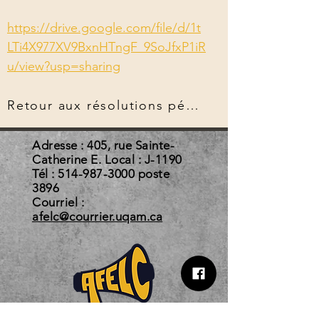
https://drive.google.com/file/d/1t
LTi4X977XV9BxnHTngF_9SoJfxP1iR
u/view?usp=sharing
Retour aux résolutions pérennes
Adresse : 405, rue Sainte-
Catherine E. Local : J-1190
Tél :
514-987-3000
poste
3896
Courriel :
afelc@courrier.uqam.ca