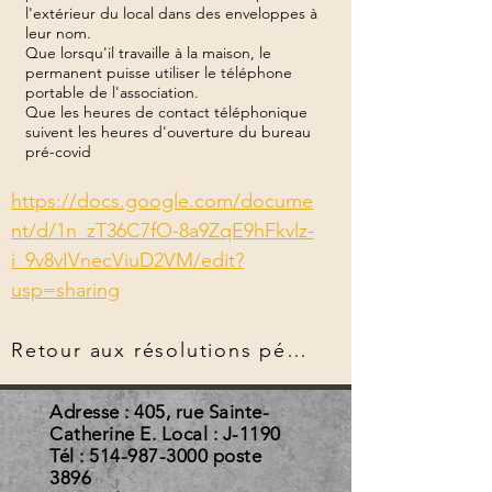
l'extérieur du local dans des enveloppes à
leur nom.
Que lorsqu'il travaille à la maison, le
permanent puisse utiliser le téléphone
portable de l'association.
Que les heures de contact téléphonique
suivent les heures d'ouverture du bureau
pré-covid
https://docs.google.com/docume
nt/d/1n_zT36C7fO-8a9ZqE9hFkvlz-
i_9v8vIVnecViuD2VM/edit?
usp=sharing
Retour aux résolutions pérennes
Adresse : 405, rue Sainte-
Catherine E. Local : J-1190
Tél :
514-987-3000
poste
3896