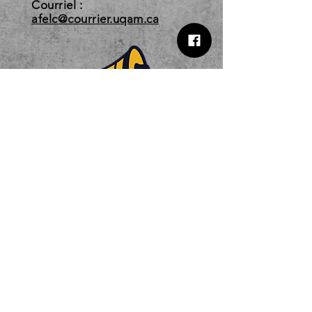
Courriel :
afelc@courrier.uqam.ca
Horaire d'automne 2026
Du 3 août au 22 décembre 2026
Lundi au jeudi 10 h - 18 h
Vendredi : 10 h - 14 h
Semaine de lecture
Vendredi, nous sommes fermés.
L’horaire peut varier, et ce, sans
préavis.