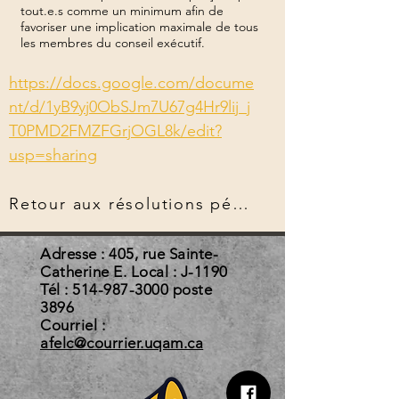
tout.e.s comme un minimum afin de
favoriser une implication maximale de tous
les membres du conseil exécutif.
https://docs.google.com/docume
nt/d/1yB9yj0ObSJm7U67g4Hr9lij_j
T0PMD2FMZFGrjOGL8k/edit?
usp=sharing
Retour aux résolutions pérennes
Adresse : 405, rue Sainte-
Catherine E. Local : J-1190
Tél :
514-987-3000
poste
3896
Courriel :
afelc@courrier.uqam.ca