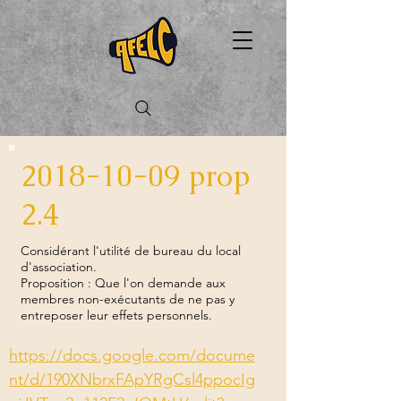
2018-10-09
prop
2.4
Considérant l'utilité de bureau du local
d'association.
Proposition : Que l'on demande aux
membres non-exécutants de ne pas y
entreposer leur effets personnels.
https://docs.google.com/docume
nt/d/190XNbrxFApYRgCsl4ppocIg