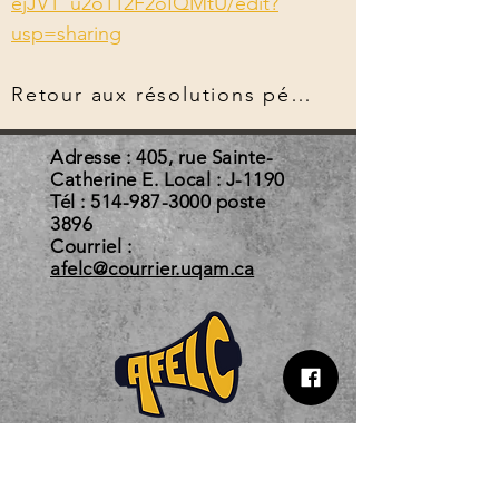
ejJVT_u2o112F2oIQMtU/edit?
usp=sharing
Retour aux résolutions pérennes
Adresse : 405, rue Sainte-
Catherine E. Local : J-1190
Tél :
514-987-3000
poste
3896
Courriel :
afelc@courrier.uqam.ca
Horaire d'automne 2026
Du 3 août au 22 décembre 2026