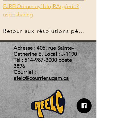
FJRFIQdmmioy1bIqfRArg/edit?
usp=sharing
Retour aux résolutions pérennes
Adresse : 405, rue Sainte-
Catherine E. Local : J-1190
Tél :
514-987-3000
poste
3896
Courriel :
afelc@courrier.uqam.ca
Horaire d'automne 2026
Du 3 août au 22 décembre 2026