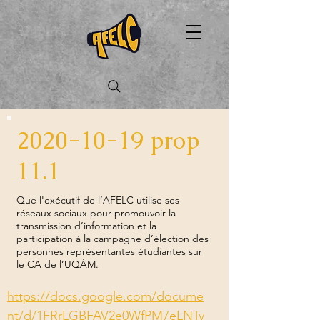
2020-10-19
prop
11.1
Que l'exécutif de l’AFELC utilise ses
réseaux sociaux pour promouvoir la
transmission d’information et la
participation à la campagne d’élection des
personnes représentantes étudiantes sur
le CA de l’UQÀM.
https://docs.google.com/docume
nt/d/1FRrLGBFAV2e0WfPM7eLNTy