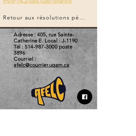
HVxPT4Q/view?usp=sharing
Retour aux résolutions pérennes
Adresse : 405, rue Sainte-
Catherine E. Local : J-1190
Tél :
514-987-3000
poste
3896
Courriel :
afelc@courrier.uqam.ca
Horaire d'automne 2026
Du 3 août au 22 décembre 2026
Lundi au jeudi 10 h - 18 h