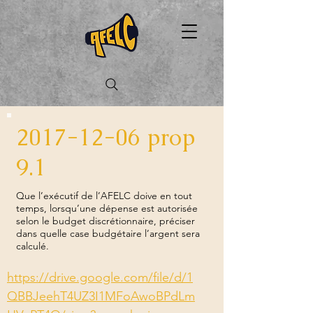
2017-12-06
prop
9.1
Que l’exécutif de l’AFELC doive en tout
temps, lorsqu’une dépense est autorisée
selon le budget discrétionnaire, préciser
dans quelle case budgétaire l’argent sera
calculé.
https://drive.google.com/file/d/1
QBBJeehT4UZ3I1MFoAwoBPdLm