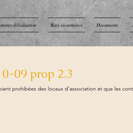
tentes d'évaluation
Bars sécuritaires
Documents
0-09 prop 2.3
ient prohibées des locaux d'association et que les con