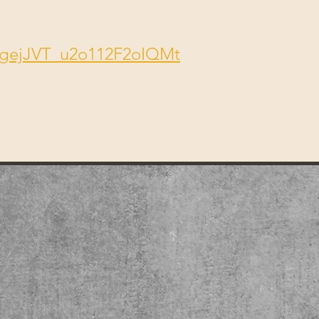
IgejJVT_u2o112F2oIQMt
.
écembre 2026