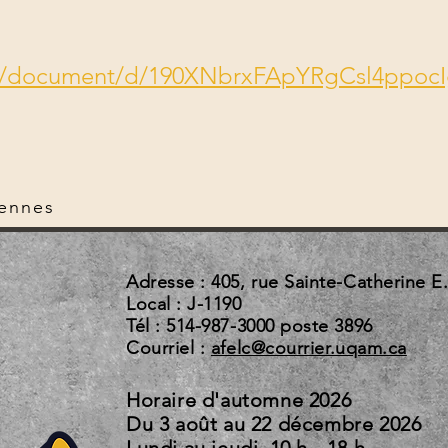
om/document/d/190XNbrxFApYRgCsl4ppoc
rennes
Adresse : 405, rue Sainte-Catherine E
Local : J-1190
Tél : 514-987-3000 poste 3896
Courriel :
afelc@courrier.uqam.ca
Horaire d'automne 2026
Du 3 août au 22 d