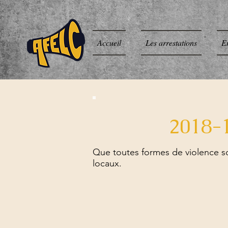
Accueil
Les arrestations
En
2018-1
Que toutes formes de violence so
locaux.