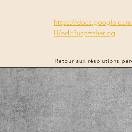
https://docs.google.c
U/edit?usp=sharing
Retour aux résolutions pé